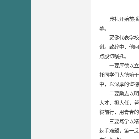
典礼开始前播
幕。
贾健代表学校
谢。致辞中，他回
点殷切嘱托。
一要厚德以立
托同学们大德始于
中，以深厚的道德
二要励志以明
大才、担大任，努
毅前行，用青春的
三要笃学以精
棘手难题，第一反