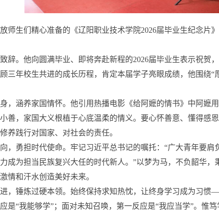
放师生们精心准备的《辽阳职业技术学院2026届毕业生纪念片
致辞。他向圆满毕业、即将奔赴新程的2026届毕业生表示祝贺
顾三年校生共进的成长历程，肯定本届学子亮眼成绩，他围绕“
身，涵养家国情怀。他引用热播电影《给阿嬷的情书》中阿嬷用
小善，家国大义根植于心底温柔的情义。要心怀善意、懂得感恩
修养践行对国家、对社会的责任。
向，勇担时代使命。牢记习近平总书记的嘱托：“广大青年要肩
力成为担当民族复兴大任的时代新人。”以梦为马，不负韶华，
激情和汗水创造美好未来。
进，锤炼过硬本领。始终保持求知热忱，让终身学习成为习惯—
应是“我能够学”；面对未知召唤，第一反应是“我应当学”。惟