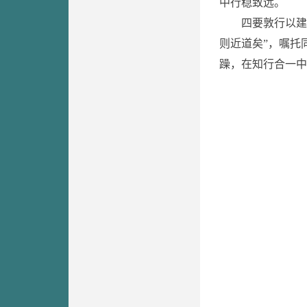
中行稳致远。
四要敦行以建
则近道矣”，嘱托
躁，在知行合一中