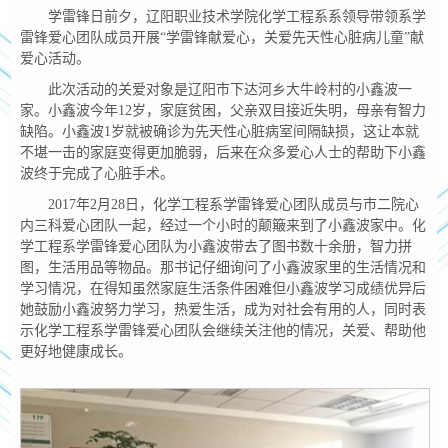
学雷锋日前夕，辽阳职业技术学院化学工程系系领导带领系学
雷锋爱心团队成员开展“学雷锋献爱心，关爱先天性心脏病儿童”献
爱心活动。
此次活动的关爱对象是辽阳市下达河乡大牛岭村的小鑫波一
家。小鑫波今年12岁，家庭贫困，父亲双目接近失明，母亲有智力
缺陷。小鑫波1岁就被确诊为先天性心脏病室间隔缺损，这让本就
不堪一击的家庭变得更加脆弱，后来在众多爱心人士的帮助下小鑫
波终于完成了心脏手术。
2017年2月28日，化学工程系学雷锋爱心团队成员与市二院心
内三科爱心团队一起，经过一个小时的颠簸来到了小鑫波家中。化
学工程系学雷锋爱心团队为小鑫波带去了图书数十余册，智力拼
图，生活用品等物品。那书记仔细询问了小鑫波家里的生活情况和
学习情况，在得知虽然家庭生活条件困难但小鑫波学习成绩优异后
她鼓励小鑫波努力学习，热爱生活，成为对社会有用的人，同时表
示化学工程系学雷锋爱心团队会继续关注他的情况，关爱、帮助他
更好地健康成长。