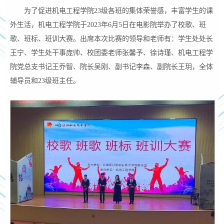
为了促进机电工程学院
23级各班的集体荣誉感，丰富学生的课
外生活，机电工程学院于2023年6月5日在电影院举办了校歌、班
歌、班标、班训大赛。出席本次比赛的
领导和老师
有：学生处处长
王宁、学生处干事庞帅、校团委老师张馨予、徐诗瑾、机电工程学
院
党总支
书记王乔智
、
院长吴刚、
副书记李森
、
副院长王玥
，全体
辅导员和
23级班主任。