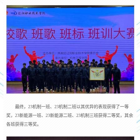
最终，
23机制一班、23机制二班
以其优异的表现获得了一等
奖
，
23新能源一班、23新能源二班、23机制三班获得二等奖，
其余
各班
获得三等奖。