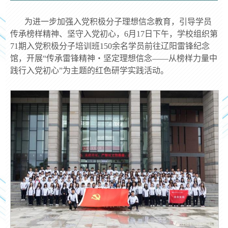
为进一步加强入党积极分子理想信念教育，引导学员
传承榜样精神、坚守入党初心，6月17日下午，学校组织第
71期入党积极分子培训班150余名学员前往辽阳雷锋纪念
馆，开展“传承雷锋精神・坚定理想信念——从榜样力量中
践行入党初心”为主题的红色研学实践活动。