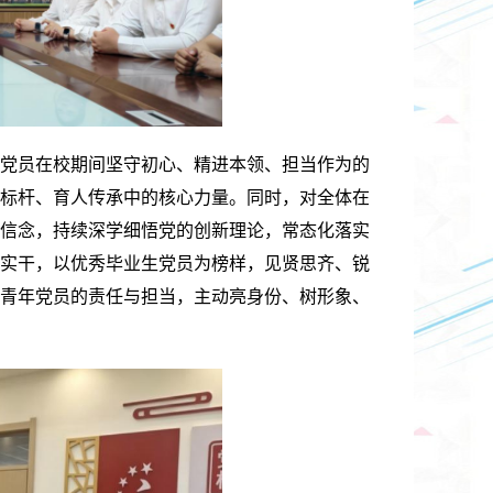
党员在校期间坚守初心、精进本领、担当作为的
标杆、育人传承中的核心力量。同时，对全体在
信念，持续深学细悟党的创新理论，常态化落实
实干，以优秀毕业生党员为榜样，见贤思齐、锐
青年党员的责任与担当，主动亮身份、树形象、