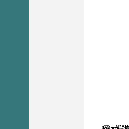
凝聚支部温情