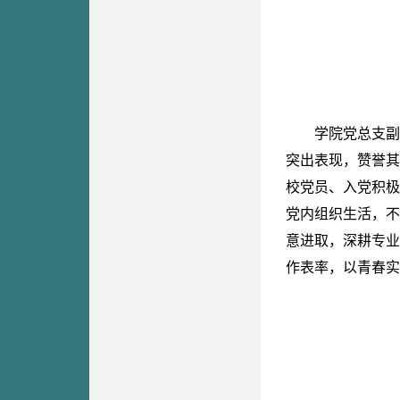
学院党总支副
突出表现，赞誉其
校党员、入党积极
党内组织生活，不
意进取，深耕专业
作表率，以青春实