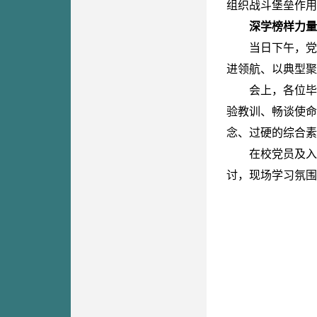
组织战斗堡垒作用
深学榜样力量
当日下午，党
进领航、以典型聚
会上，各位毕
验教训、畅谈使命
念、过硬的综合素
在校党员及入
讨，现场学习氛围