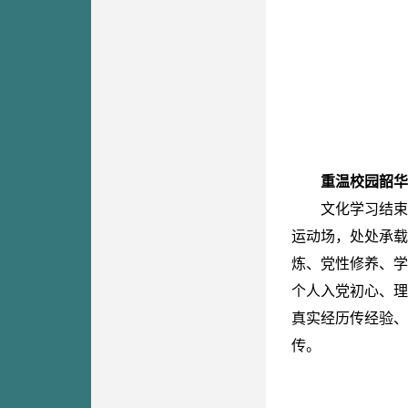
重温校园韶华
文化学习结束
运动场，处处承载
炼、党性修养、学
个人入党初心、理
真实经历传经验、
传。