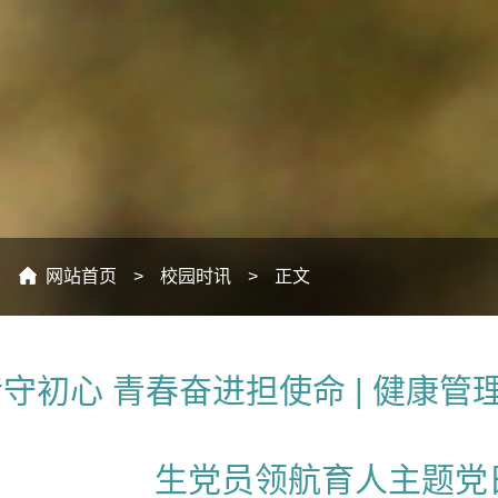
：
网站首页
>
校园时讯
>
正文
传守初心 青春奋进担使命 | 健康
生党员领航育人主题党