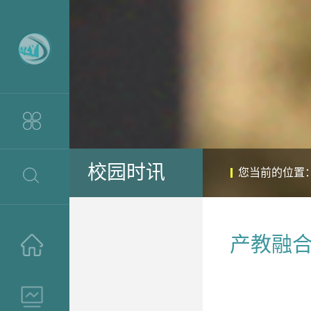
校园时讯
您当前的位置
​产教融
>
>