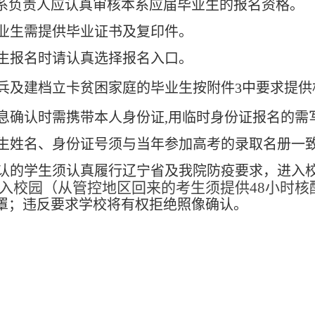
系负责人应认真审核本系应届毕业生的报名资格。
业生需提供毕业证书及复印件。
生报名时请认真选择报名入口。
兵
及建档立卡贫困家庭
的
毕业生按附件
3中要求
提供
息确认时需携带本人身份证
,用临时身份证报名的需
生姓名、身份证号须与当年参加高考的录取名册一
认的学生须认真履行辽宁省及我院防疫要求，进入
入校园
（
从管控地区回来的考生须提供48小时核
罩；违反要求学校将有权拒绝照像确认。