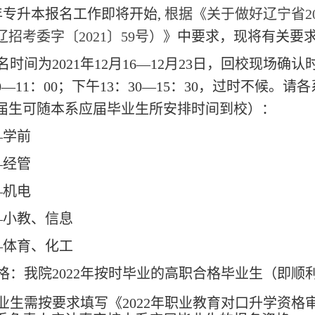
年
专升本
报名工作即将开始,
根据《关于
做好
辽宁省2
招考委字〔202
1
〕5
9
号）
》
中要求，现将有关要
名时间为20
2
1
年
1
2
月
1
6
—12月
23
日，回校现场确认
30—11：00；下午13：30—15：30，过时不候
届生可随本系应届毕业生所安排时间到校）
：
—学前
—经管
—机电
—小教、信息
—
体育、化工
格：我院2
02
2
年按时毕业的高职合格毕业生（即顺
业生需按要求填写《
20
2
2
年职业教育对口升学资格