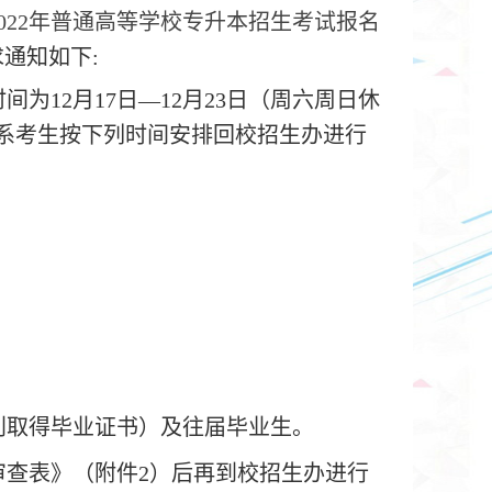
02
2
年
普通高等学校专升本
招生考试报名
求通知如下
:
时间为
1
2
月
1
7
日
—12月2
3
日（周六周日休
。请各系考生按下列时间安排回校招生办进行
利取得毕业证书）及往届毕业生。
审查表》（附件
2）后再到校招生办进行