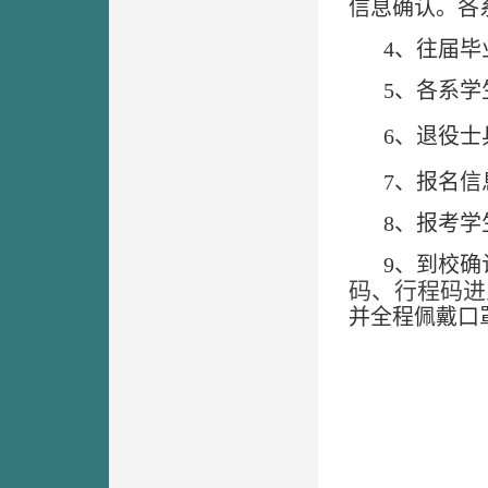
信息确认。各
4
、往届毕
5
、各系学
6
、
退
役士
7
、报名信
8
、报考学
9
、
到校确
码
、
行程码
进
并全程佩戴口