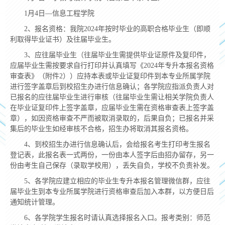
1月4日—信息工程学院
2、报名资格：我院2024年按时毕业的高职合格毕业生（即顺
利取得毕业证书）及往届毕业生。
3、应往届毕业生（往届毕业生需提供毕业证原件及复印件，
应届毕业生需按要求自行打印并认真填写《2024年专升本报名资格
审查表》（附件2））应持本表或毕业证复印件到本专业所属学院
进行签字盖章后到校招生办进行信息确认；各学院应指派负责人对
已报名的应往届毕业生进行审核（往届毕业生需让相关学院负责人
在毕业证复印件上签字盖章，应届毕业生需在资格审查表上签字盖
章），如因资格审查不严而被取消录取的，后果自负；已报名并采
集后的毕业生如经审核不合格，招生办将取消其报名资格。
4、到校招生办进行信息确认后，会给报名考生打印考生报名
登记表，此报名表一式两份，一份由本人签字后由招办留存，另一
份由考生自己保存（录取学校用），丢失自负，学校不负责补发。
5、各学院应建立相应的毕业生专升本报名管理微信群，应往
届毕业生到本专业所属学院进行资格审查后加入本群，以方便日后
通知统计管理。
6、各学院学生报名时请认真选择报名入口。报考类别：师范