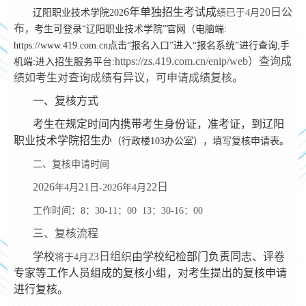
6
年单独招生考试成
20
日公
辽阳职业技术学院
202
绩已于
4月
布
，考生可登录
“辽阳职业技术学院”官网（电脑端:
https://www.419.com.cn点击“报名入口”进入“报名系统”进行查询;手
https://zs.419.com.cn/enip/web）查询成
机端:进入招生服务平
台
:
绩如考生对查询成绩有异议，可申请成绩复核。
一、复核方式
考生在规定时间内携带考生身份证，准考证，到辽阳
职业技术学院招生
办
（行政楼
103办公室），填写复核申请表。
二、
复核申请时间
202
6
21
6
22
日
年
4月
日
-202
年
4月
工作时间：
8：30-11：00 13：30-16：00
三、复核流程
学校
23
日组织
由学校纪检部门负责同志、评卷
将于
4月
专家等工作人员组成的复核小组，对考生提出的复核申请
进行复核。