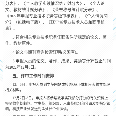
分表》、《个人教学实践情况统计赋分表》、《个人论
文、教材统计赋分表》、《荣誉称号统计赋分表》、
《
年申报专业技术职务等级审核表》、《个人情况简
2022
介》（包括电子版）、《辽宁省专业技术人员兼职审核
表》。
3.
符合相关专业技术职务任职条件所规定的论文、著
作、教材原件。
4.
论文与期刊查询检索证明
必须有
。
(
)
5.
申报人员的论文、著作、成果、奖励等计算截止时间
为
年
月
日。
2022
12
8
五、评审工作时间安排
12
月
6
日，申报人员到学院网站或校园
OA
下载相应表格并整理
相关材料。
12
月
7
日
-8
日，申报人将参与教学实践部分打分的有关资料上
报至教务处邮箱。学生处、组织部、人事处赋分部分请发到指定邮
箱，科技产业处发送到孟处长企业微信。