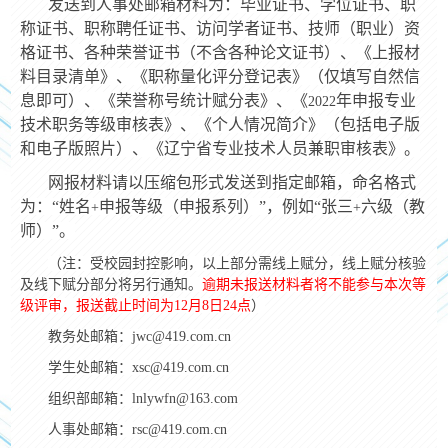
发送到人事处邮箱材料为：
毕业证书、学位证书、职
称证书、职称聘任证书、访问学者证书、技师（职业）资
格证书、各种荣誉证书（不含各种论文证书）、《上报材
料目录清单》、《职称量化评分登记表》（仅填写自然信
息即可）、《荣誉称号统计赋分表》、《
年申报专业
2022
技术职务等级审核表》、《个人情况简介》（包括电子版
和电子版照片）、《辽宁省专业技术人员兼职审核表》。
网报材料请以压缩包形式发送到指定邮箱，命名格式
为：“姓名
申报等级（申报系列）”，例如“张三
六级（教
+
+
师）”。
（注：受校园封控影响，以上部分需线上赋分，线上赋分核验
及线下赋分部分将另行通知。
逾期未报送材料者将不能参与本次等
级评审，报送截止时间为
12
月
8
日
24
点
）
教务处邮箱：
jwc@419.com.cn
学生处邮箱：
xsc@419.com.cn
组织部邮箱：
lnlywfn@163.com
人事处邮箱：
rsc@419.com.cn