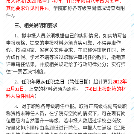
市人社发
[2020]49
号
》
执行，任职年限由八年改为五年，
其他要求详见附件
。
学院职称各等级空岗情
况请查看附
16
件
。
2
三、相关说明和要求
1
、拟申报人员必须根据自己的实际情况，如实填写各
申报表格，提交的申报材料必须真实可靠，不得弄虚作
假。按照国家、省有关文件要求，在职称评审聘任时，因
弄虚作假、学术不端等通过职称评审聘任的教师，撤销其
评审聘任结果，并按相关规定给予行政纪律处分；实行师
德“一票否决”制度。
2
、
任职年限从任职之日（聘任日期）起计
算到
2022
年
月
日
，上交的材料必须为原件。（
7-8
日上报邮箱的材
12
31
料为原件图片
）
3
、对于职称各等级聘任申报。
取得正高级或副高级职
称资格未聘任人员，在学院有空岗的情况下，可在现有岗
位层级内自然晋升一等级，若申报人数超过学校空岗数，
按量化排序顺序由高到低进行聘任。申报人在满足《辽阳