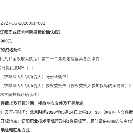
YZYZFCG-20260514002
辽阳职业技术学院投标价确认函》
000
元
商的资格条件
人民共和国政府采购法》第二十二条规定应当具备的条件；
名时提供复印件）；
人（或非法人组织负责人）身份证明书》
人（或非法人组织负责人）授权委托书（授权委托人参加投标的须提供）》
技术学院投标价确认函》
文件截止及开标时间，接收响应文件及开标地点
截止及开标时间：
北京时间
2026
年05月14日上午10：30
，递交响应文件截
及开标地点：
辽阳职业技术学院
行政楼
1
楼招标室，届时请供应商的法定代
、地址和联系方式