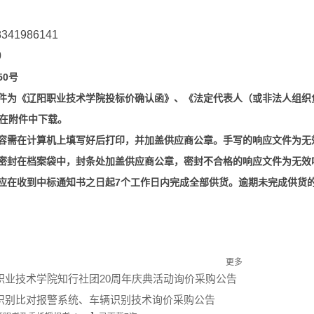
41986141
0
50
号
件为《辽阳职业技术学院投标价确认函》、《法定代表人（或非法人组织
在附件中下载。
容需在计算机上填写好后打印，并加盖供应商公章。手写的响应文件为无
密封在档案袋中，封条处加盖供应商公章，密封不合格的响应文件为无效
应在收到中标通知书之日起7
完成全部供货。逾期未完成供货
个工作日内
更多
职业技术学院知行社团20周年庆典活动询价采购公告
识别比对报警系统、车辆识别技术询价采购公告