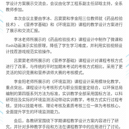
学设计方案展示交流会，会议由化学工程系副主任邱晗主持，全系
教师参加。
本次会议主要由李冰、吕窦窦和李金阳三位教师就《药品检验
技术》、《营养学基础》和《环境监测》课程的教学设计方案进行
了展示和交流汇报。
李冰老师所展示的《药品检验技术》课程设计中制作了微课和
flash动画演示实验原理，降低了学生学习难度，并利用实验视频设
计找茬游戏规范实验操作。
吕窦窦老师所展示的《营养学基础》课程设计对课程考核方式
进行了改革，与传统的平时加期末考试的考核方式相比，采用了更
灵活的知识竞赛和营养讲师大赛的考核模式。
李金阳老师所展示的《环境监测》课程设计采用模块化教学，
重点突出，课程设计与考核形式与职业技能鉴定结合，以环保总局
编制的第四版系列方法为标准，实训教学全部采用国标方法，以科
研项目及实际的环境监测活动带动实训教学，考核方式实行过程考
核，坚持以技能考核、理论考核及素质考核三位一体为考核核心，
全面提升学生的环境监测能力。
会后，各教研室围绕下学期课程教学设计方案内容进行了研
究，并针对多种教学手段和方法在课程教学中的应用进行了讨论。