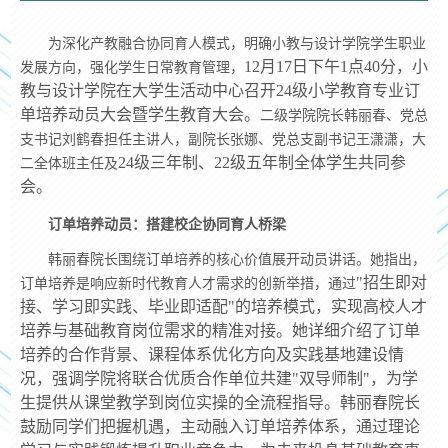
为深化产教融合协同育人模式，明确
小教与设计学院
学生职业
12月17日下午1点40分，小
发展方向，强化学生日常教育管理，
教与设计学院在大学生活动中心召开24级小学教育专业订
单培养动员大会暨学生教育大会。
二级
学院院长韩丽春、党总
支书记刘鹤春担任主讲人，副院长张娜、党总支副书记王潇潇，大
24级三年制、22级五年制全体学生共同参
二全体班主任及
会。
订单培养动员：搭建校企协同育人桥梁
韩丽春院长围绕订单培养的核心价值展开动员讲话。她指出，
"招生即对
订单培养是响应新时代教育人才需求的创新举措，通过
接、学习即实践、毕业即适配"的培养模式，实现高校人才
培养与基础教育岗位需求的精准对接。她详细介绍了订单
培养的合作背景、课程体系优化方向及实践基地建设情
况，强调学院将联合优质合作单位共建"双导师制"，为学
生提供从课堂教学到岗位实操的全流程指导。韩丽春院长
鼓励同学们把握机遇，主动融入订单培养体系，通过理论