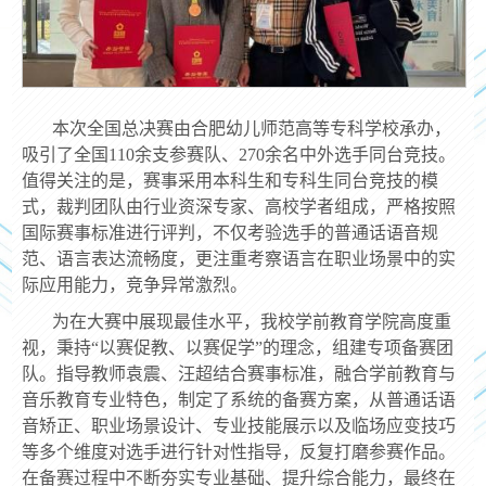
本次全国总决赛由合肥幼儿师范高等专科学校承办，
吸引了全国
110余支参赛队、270
余名中外选手同台竞技。
值得关注的是，赛事采用本科生和专科生同台竞技的模
式，裁判团队由行业资深专家、高校学者组成，严格按照
国际赛事标准进行评判，不仅考验选手的普通话语音规
范、语言表达流畅度，更注重考察语言在职业场景中的实
际应用能力，竞争异常激烈。
为在大赛中展现最佳水平，我校学前教育学院高度重
视，秉持“以赛促教、以赛促学”的理念，组建专项备赛团
队。指导教师袁震、汪超结合赛事标准，融合学前教育与
音乐教育专业特色，制定了系统的备赛方案，从普通话语
音矫正、职业场景设计、专业技能展示以及临场应变技巧
等多个维度对选手进行针对性指导，反复打磨参赛作品。
在备赛过程中不断夯实专业基础、提升综合能力，最终在