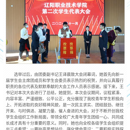
选举过后，由团委副书记王译晨致大会闭幕词，她首先向新一
届学生会主席团成员和学生会委员表示热烈的祝贺，并向认真履行
职责的各位代表及默默奉献的大会工作人员表示感谢。接下来，王
书记对本次大会进行了总结，她提到，本次会议期间，议程紧凑、
内容丰富、严谨细致、公平公正，充分展现了我校青年学生积极向
上、开拓进取的良好精神风貌，是一次民主求实、团结鼓劲、继往
开来、与时俱进、凝聚力量、催人奋进的大会，对于不断开创我校
学生会组织工作新局面，带领全校广大青年学生团结一心、共同成
长成才具有十分重要的意义。同时，她也向全校各级学生会组织提
出三点希望：一要抬高思想站位、强化使命意识；二要积极实践探