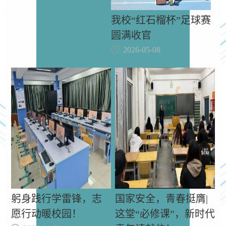
我校“红石榴杯”足球赛
圆满收官
2026-05-08
躬身践行学雷锋，志
国家安全，青春挺膺|
愿行动暖校园！
这堂“必修课”，新时代