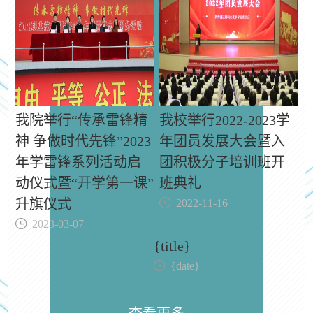
我院举行“传承雷锋精
我校举行2022-2023学
神 争做时代先锋”2023
年团员发展大会暨入
年学雷锋系列活动启
团积极分子培训班开
动仪式暨“开学第一课”
班典礼
升旗仪式
2022-11-16
2023-03-07
{title}
{date}