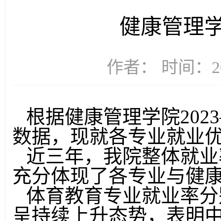
健康管理
作者： 时间：20
根据健康管理学院202
数据，现就各专业就业
近三年，我院整体就业
充分体现了各专业与健
体育教育专业就业率分
呈持续上升态势，表明